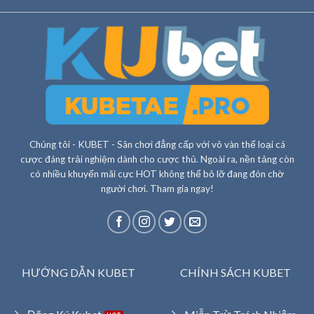
Chúng tôi - KUBET - Sân chơi đẳng cấp với vô vàn thể loại cá
cược đáng trải nghiệm dành cho cược thủ. Ngoài ra, nền tảng còn
có nhiều khuyến mãi cực HOT không thể bỏ lỡ đang đón chờ
người chơi. Tham gia ngay!
HƯỚNG DẪN KUBET
CHÍNH SÁCH KUBET