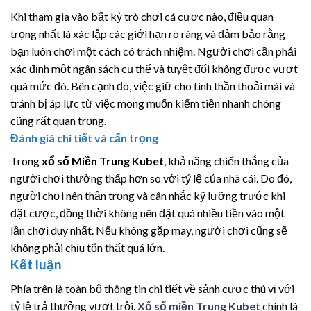
Khi tham gia vào bất kỳ trò chơi cá cược nào, điều quan
trọng nhất là xác lập các giới hạn rõ ràng và đảm bảo rằng
bạn luôn chơi một cách có trách nhiệm. Người chơi cần phải
xác định một ngân sách cụ thể và tuyệt đối không được vượt
quá mức đó. Bên cạnh đó, việc giữ cho tinh thần thoải mái và
tránh bị áp lực từ việc mong muốn kiếm tiền nhanh chóng
cũng rất quan trọng.
Đánh giá chi tiết và cẩn trọng
Trong
xổ số Miền Trung Kubet
, khả năng chiến thắng của
người chơi thường thấp hơn so với tỷ lệ của nhà cái. Do đó,
người chơi nên thận trọng và cân nhắc kỹ lưỡng trước khi
đặt cược, đồng thời không nên đặt quá nhiều tiền vào một
lần chơi duy nhất. Nếu không gặp may, người chơi cũng sẽ
không phải chịu tổn thất quá lớn.
Kết luận
Phía trên là toàn bộ thông tin chi tiết về sảnh cược thú vị với
tỷ lệ trả thưởng vượt trội.
Xổ số miền Trung Kubet
chính là