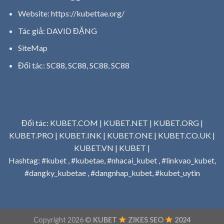
Website:
https://kubettae.org/
Tác giả:
DAVID ĐẶNG
SiteMap
Đối tác:
SC88
,
SC88
,
SC88
,
SC88
Đối tác: KUBET.COM | KUBET.NET | KUBET.ORG |
KUBET.PRO | KUBET.INK | KUBET.ONE | KUBET.CO.UK |
KUBET.VN | KUBET |
Hashtag: #kubet , #kubetae, #nhacai_kubet , #linkvao_kubet,
#dangky_kubetae , #dangnhap_kubet, #kubet_uytin
Copyright 2026 ©
KUBET
ZIKES SEO
2024