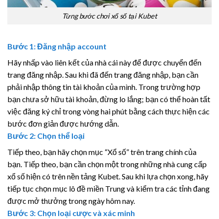
Từng bước chơi xổ số tại Kubet
Bước 1: Đăng nhập account
Hãy nhấp vào liên kết của nhà cái này để được chuyển đến
trang đăng nhập. Sau khi đã đến trang đăng nhập, bạn cần
phải nhập thông tin tài khoản của mình. Trong trường hợp
bạn chưa sở hữu tài khoản, đừng lo lắng; bạn có thể hoàn tất
việc đăng ký chỉ trong vòng hai phút bằng cách thực hiện các
bước đơn giản được hướng dẫn.
Bước 2: Chọn thể loại
Tiếp theo, bạn hãy chọn mục “Xổ số” trên trang chính của
bạn. Tiếp theo, bạn cần chọn một trong những nhà cung cấp
xổ số hiện có trên nền tảng Kubet. Sau khi lựa chọn xong, hãy
tiếp tục chọn mục lô đề miền Trung và kiểm tra các tỉnh đang
được mở thưởng trong ngày hôm nay.
Bước 3: Chọn loại cược và xác minh