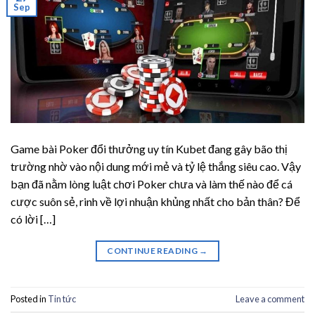
Sep
Game bài Poker đổi thưởng uy tín Kubet đang gây bão thị
trường nhờ vào nội dung mới mẻ và tỷ lệ thắng siêu cao. Vậy
bạn đã nằm lòng luật chơi Poker chưa và làm thế nào để cá
cược suôn sẻ, rinh về lợi nhuận khủng nhất cho bản thân? Để
có lời […]
CONTINUE READING
→
Posted in
Tin tức
Leave a comment