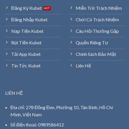
Đăng Ký Kubet
Miễn Trừ Trách Nhiệm
Đăng Nhập Kubet
Chơi Có Trách Nhiệm
Nạp Tiền Kubet
Câu Hỏi Thường Gặp
Rút Tiền Kubet
Quyền Riêng Tư
Tải App Kubet
Chính Sách Bảo Mật
Tin Tức Kubet
Liên Hệ
LIÊN HỆ
Địa chỉ: 278 Đồng Đen, Phường 10, Tân Bình, Hồ Chí
Minh, Việt Nam
Số điện thoại: 0989586412