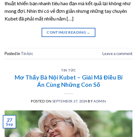
thuật khiến bạn nhanh tiêu hao đạn mà kết quả lại không như
mong đợi. Nhìn thì có vẻ đơn giản nhưng những tay chuyên
Kubet đã phải mất nhiều năm […]
CONTINUE READING
→
Posted in
Tin tức
Leave a comment
TIN TỨC
Mơ Thấy Bà Nội Kubet – Giải Mã Điều Bí
Ẩn Cùng Những Con Số
POSTED ON
SEPTEMBER 27, 2024
BY
ADMIN
27
Sep