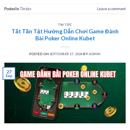
Posted in
Tin tức
Leave a comment
TIN TỨC
Tất Tần Tật Hướng Dẫn Chơi Game Đánh
Bài Poker Online Kubet
POSTED ON
SEPTEMBER 27, 2024
BY
ADMIN
27
Sep