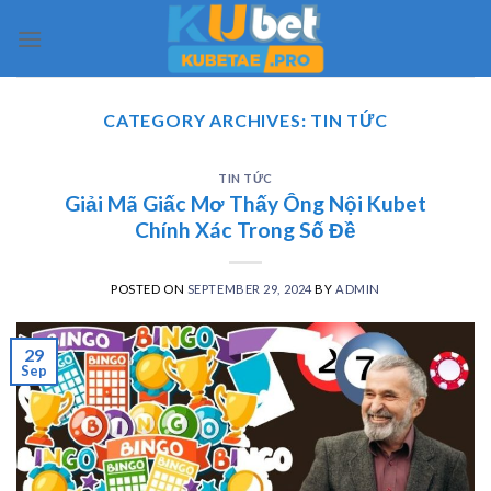
Skip
to
content
CATEGORY ARCHIVES:
TIN TỨC
TIN TỨC
Giải Mã Giấc Mơ Thấy Ông Nội Kubet
Chính Xác Trong Số Đề
POSTED ON
SEPTEMBER 29, 2024
BY
ADMIN
29
Sep