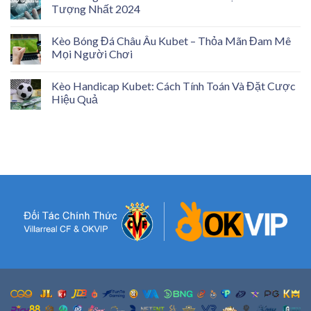
Tượng Nhất 2024
Kèo Bóng Đá Châu Âu Kubet – Thỏa Mãn Đam Mê
Mọi Người Chơi
Kèo Handicap Kubet: Cách Tính Toán Và Đặt Cược
Hiệu Quả