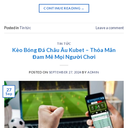
CONTINUE READING
→
Posted in
Tin tức
Leave a comment
TIN TỨC
Kèo Bóng Đá Châu Âu Kubet – Thỏa Mãn
Đam Mê Mọi Người Chơi
POSTED ON
SEPTEMBER 27, 2024
BY
ADMIN
27
Sep