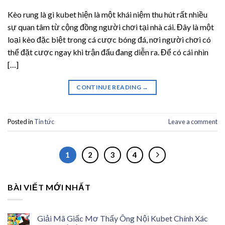
Kèo rung là gì kubet hiện là một khái niệm thu hút rất nhiều
sự quan tâm từ cộng đồng người chơi tại nhà cái. Đây là một
loại kèo đặc biệt trong cá cược bóng đá, nơi người chơi có
thể đặt cược ngay khi trận đấu đang diễn ra. Để có cái nhìn
[…]
CONTINUE READING
→
Posted in
Tin tức
Leave a comment
1
2
3
4
BÀI VIẾT MỚI NHẤT
Giải Mã Giấc Mơ Thấy Ông Nội Kubet Chính Xác