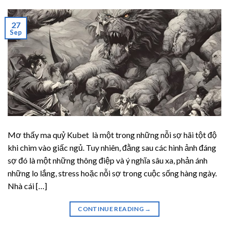
27
Sep
Mơ thấy ma quỷ Kubet là một trong những nỗi sợ hãi tột độ
khi chìm vào giấc ngủ. Tuy nhiên, đằng sau các hình ảnh đáng
sợ đó là một những thông điệp và ý nghĩa sâu xa, phản ánh
những lo lắng, stress hoặc nỗi sợ trong cuộc sống hàng ngày.
Nhà cái […]
CONTINUE READING
→