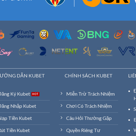
ƯỚNG DẪN KUBET
CHÍNH SÁCH KUBET
LIÊ
Đ
Đăng Ký Kubet
Miễn Trừ Trách Nhiệm
H
Đăng Nhập Kubet
Chơi Có Trách Nhiệm
S
Nạp Tiền Kubet
Câu Hỏi Thường Gặp
E
Rút Tiền Kubet
Quyền Riêng Tư