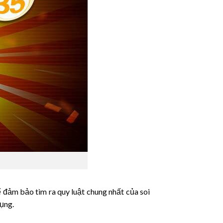
 đảm bảo tìm ra quy luật chung nhất của soi
ụng.