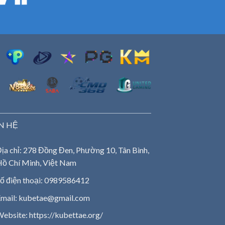
N HỆ
ịa chỉ: 278 Đồng Đen, Phường 10, Tân Bình,
ồ Chí Minh, Việt Nam
ố điện thoại: 0989586412
mail:
kubetae@gmail.com
Website:
https://kubettae.org/