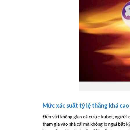
Mức xác suất tỷ lệ thắng khá cao
Đến với không gian cá cược kubet, người c
tham gia vào nhà cái mà không lo ngại bất k