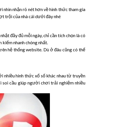
 nhìn nhận rõ nét hơn về hình thức tham gia
ợt trội của nhà cái dưới đây nhé
hật đầy đủ mỗi ngày, chỉ cần tích chọn là có
ìm kiếm nhanh chóng nhất.
trên hệ thống website. Dù ở đâu cũng có thể
i nhiều hình thức xổ số khác nhau từ truyền
 soi cầu giúp người chơi trải nghiệm nhiều