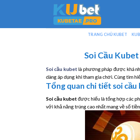
Skip
to
content
TRANG CHỦ KUBET
KUB
Soi Cầu Kubet
Soi cầu kubet
là phương pháp được khá nhi
dàng áp dụng khi tham gia chơi. Cùng tìm hiể
Tổng quan chi tiết soi cầu 
Soi cầu kubet
được hiểu là tổng hợp các ph
với khả năng trúng cao nhất mang về số tiề