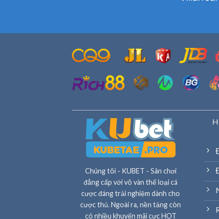
H
Chúng tôi - KUBET - Sân chơi
đẳng cấp với vô vàn thể loại cá
cược đáng trải nghiệm dành cho
cược thủ. Ngoài ra, nền tảng còn
có nhiều khuyến mãi cực HOT