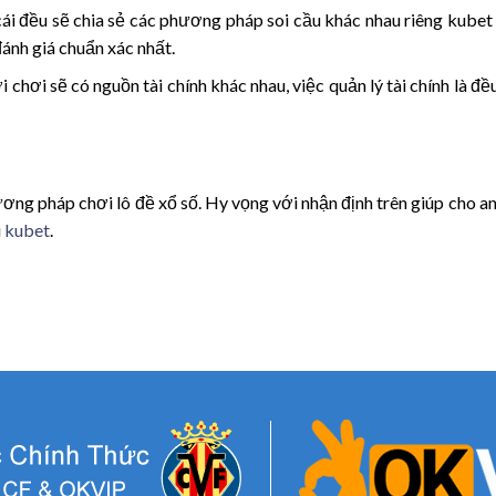
ái đều sẽ chia sẻ các phương pháp soi cầu khác nhau riêng kubet
nh giá chuẩn xác nhất.
 chơi sẽ có nguồn tài chính khác nhau, việc quản lý tài chính là 
ương pháp chơi lô đề xổ số. Hy vọng với nhận định trên giúp cho anh
i
kubet
.