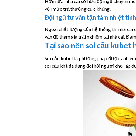
Hơn nữa, nhà cái sở hữu đội ngũ chuyên môn
với mức trả thưởng cực khủng.
Đội ngũ tư vấn tận tâm nhiệt tìn
Ngoài chất lượng của hệ thống thì nhà cái 
vấn đề tham gia trải nghiệm tại nhà cái. Đả
Tại sao nên soi cầu kubet
Soi cầu kubet là phương pháp được anh em
soi cầu khá đa dạng đòi hỏi người chơi áp 