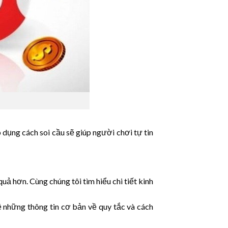
p dụng cách soi cầu sẽ giúp người chơi tự tin
ả hơn. Cùng chúng tôi tìm hiểu chi tiết kinh
 những thông tin cơ bản về quy tắc và cách