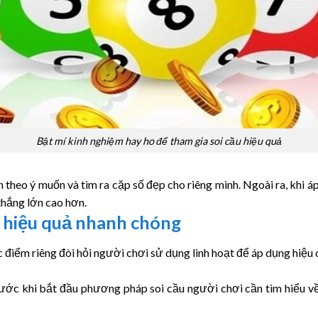
Bật mí kinh nghiệm hay ho để tham gia soi cầu hiệu quả
 theo ý muốn và tìm ra cặp số đẹp cho riêng mình. Ngoài ra, khi á
thắng lớn cao hơn.
t hiệu quả nhanh chóng
iểm riêng đòi hỏi người chơi sử dụng linh hoạt để áp dụng hiệu qu
ước khi bắt đầu phương pháp soi cầu người chơi cần tìm hiểu về