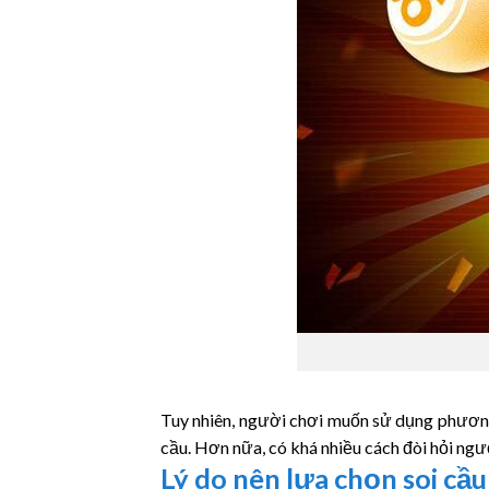
Tuy nhiên, người chơi muốn sử dụng phương 
cầu. Hơn nữa, có khá nhiều cách đòi hỏi ngư
Lý do nên lựa chọn soi cầu