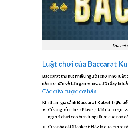
Đôi nét 
Luật chơi của Baccarat Ku
Baccarat thu hút nhiều người chơi nhờ luật 
nắm rõ hơn về tựa game này, dưới đây là l
Các cửa cược cơ bản
Khi tham gia sảnh
Baccarat Kubet trực ti
Cửa người chơi (Player): Khi đặt cược v
người chơi cao hơn tổng điểm của nhà cá
Cửa nhà cái (Banker): Đây là cửa cược p