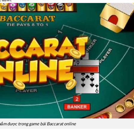
nắm được trong game bài Baccarat online