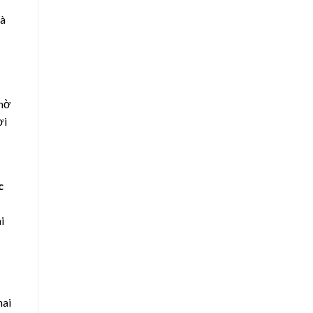
và
nhờ
ơi
c
i
hai