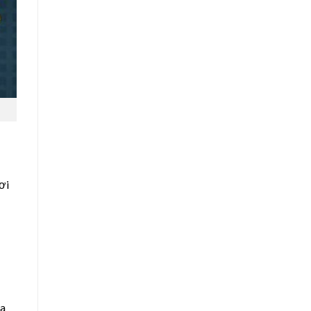
ơi
ửa